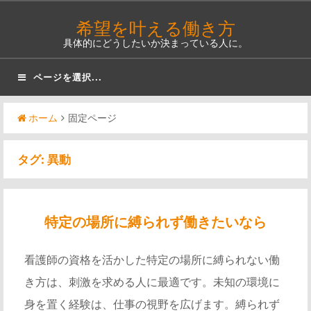
コ
希望を叶える働き方
ン
具体的にどうしたいか決まっている人に。
テ
ン
ページを選択...
ツ
へ
ホーム
固定ページ
ス
キ
タグ:
異動
ッ
プ
特定の場所に縛られず働きたいなら
看護師の資格を活かした特定の場所に縛られない働
き方は、刺激を求める人に最適です。未知の環境に
身を置く経験は、仕事の視野を広げます。縛られず