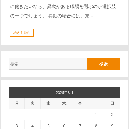
に働きたいなら、異動がある職場を選ぶのが選択肢
の一つでしょう。 異動の場合には、寮…
続きを読む
検
索:
2026年8月
月
火
水
木
金
土
日
1
2
3
4
5
6
7
8
9